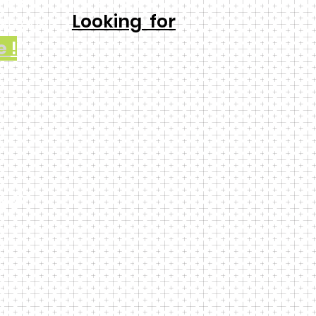
Looking for
t arise.
e
!
s!