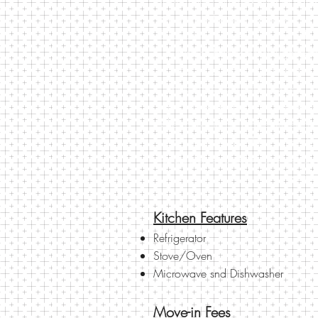
este pueblo tranquilo y seguro c
El lago Conesus está a una milla 
a Burdick Estates en el lugar pe
vida en el lago, la pesca y l
modernos construidos en los añ
completa en el lugar. Mucho espa
calle. Servicio de mantenimiento 
24 horas del día, los 7 días d
cualquier reparación que deba r
surja
Kitchen Features
Refrigerator
Stove/Oven
Microwave snd Dishwasher
Move-in Fees