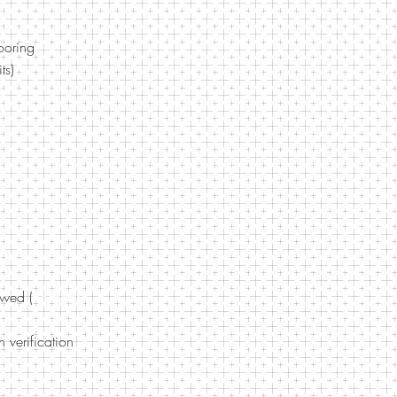
ooring
ts)
owed (
no dogs)
 verification