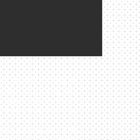
ed in West Irondequoit
aintained property with
to many restaurants and
 Park is right in Titus
uch as, Onsite Laundry
treet parking, A/C units
also available to assist