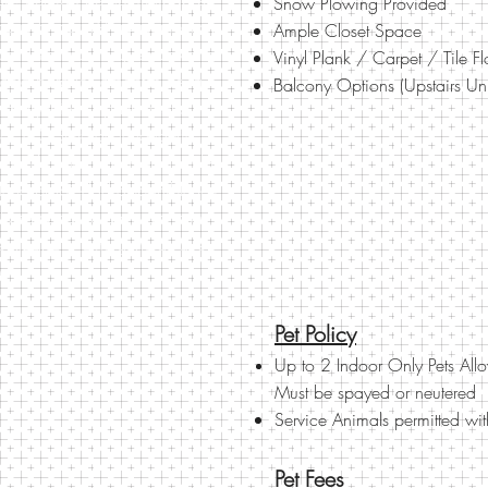
Snow Plowing Provided
ompuesto por 19 apartamentos.
Ample Closet Space
de distancia, lo que convierte
Vinyl Plank / Carpet / Tile Fl
rfecto para los amantes de la
Balcony Options (Upstairs Uni
a navegación. Apartamentos
os 80. Suite de lavandería
cio de estacionamiento en la
de la propiedad disponible las
e la semana para ayudar con
ealizarse o emergencias que
n.
Pet Policy
Up to 2 Indoor Only Pets All
Must be spayed or
neutered
Service Animals permitted with
Pet Fees