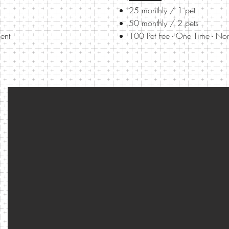
25 monthly / 1 pet
50 monthly / 2 pets
Rent
100 Pet Fee - One Time - Non