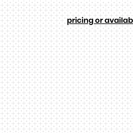
with any repairs t
pricing or availab
Apartamentos espaciosos y 
habitaciones en el área del lago
de planta abierto y ventanas más
disponible. Hermosa vista al ca