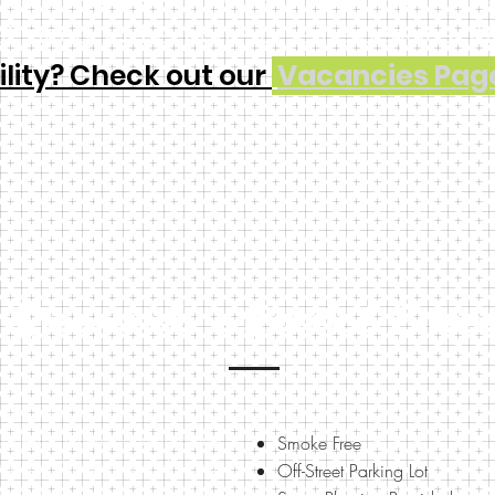
hat need to be done or emergencies tha
ility? Check out our
Vacancies Pag
¡Bienvenido a Burdick Estate
bien cuidados de 1 y 2
 Conesus. Cuenta con un plano
Smoke Free
 nuevas. Almacenaje adicional
Off-Street Parking Lot
mpo. Sentido de comunidad en