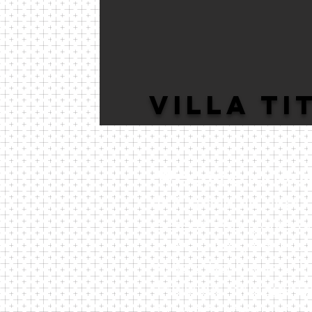
Villa Ti
Welcome to Titus 
NY, made up of 60 ap
serene courtyards a
stores. Wegmans is a
Villa's back yard. 
Facilities, Storage U
in every apartment ,