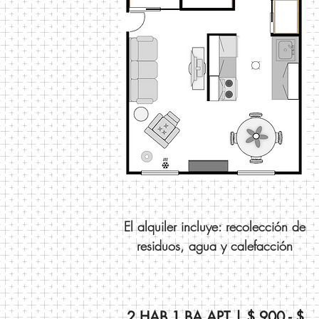
El alquiler incluye: recolección de
residuos, agua y calefacción
2 HAB 1 BA APT | $ 900 - $