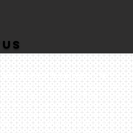
tus
Villa in West Irondequoit, NY!
Locat
artments, Titus Villa is a beautifully m
nd green space, within walking distance 
 short walk away for groceries and Joshua
This Property Includes many amenities s
nits, Great Neighbors, and Plenty of off s
and on-call 24/7 Property Maintenance is 